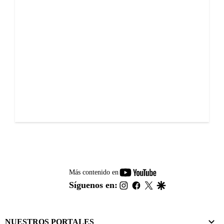
youtube-
Más contenido en
footer
instagram
facebook
twitter
google
Síguenos en:
NUESTROS PORTALES