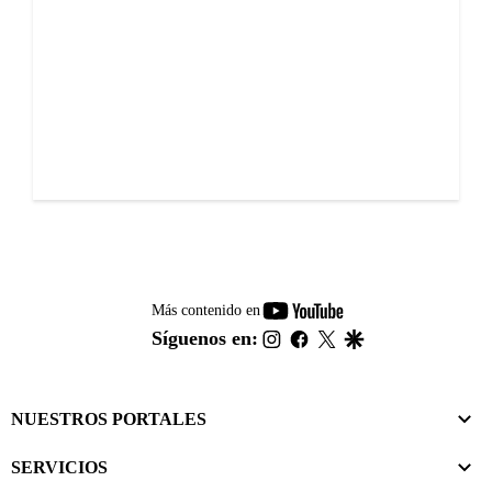
youtube-
Más contenido en
footer
instagram
facebook
twitter
google
Síguenos en:
NUESTROS PORTALES
SERVICIOS