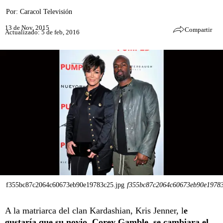
Por:
Caracol Televisión
13 de Nov, 2015
Compartir
Actualizado: 5 de feb, 2016
f355bc87c2064c60673eb90e19783c25.jpg
f355bc87c2064c60673eb90e19783
A la matriarca del clan Kardashian, Kris Jenner, l
e
gustaría que su novio, Corey Gamble, se cambiara el