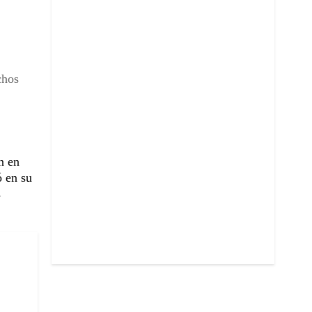
chos
n en
ó en su
s