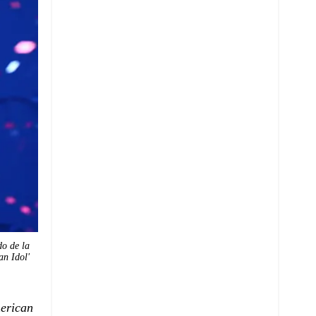
do de la
an Idol'
erican