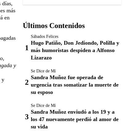
 días,
nes más
rá en
Últimos Contenidos
Sábados Felices
pagadas
Hugo Patiño, Don Jediondo, Polilla y
más humoristas despiden a Alfonso
Lizarazo
o,
agada y
Se Dice de Mí
Sandra Muñoz fue operada de
 y
urgencia tras somatizar la muerte de
su esposo
Se Dice de Mí
Sandra Muñoz enviudó a los 19 y a
los 47 nuevamente perdió al amor de
su vida