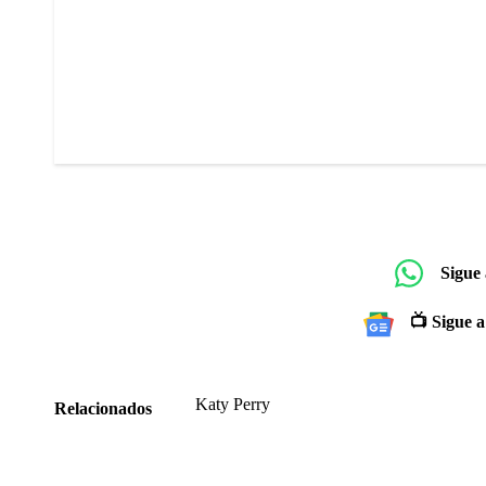
Sigue
📺 Sigue a
Katy Perry
Relacionados