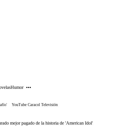
PUBLICIDAD
velas
Humor
afío'
YouTube Caracol Televisión
jurado mejor pagado de la historia de 'American Idol'