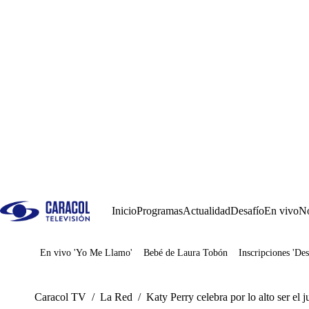
Inicio
Programas
Actualidad
Desafío
En vivo
No
En vivo 'Yo Me Llamo'
Bebé de Laura Tobón
Inscripciones 'Des
Juegos
Caracol TV
/
La Red
/
Katy Perry celebra por lo alto ser el 