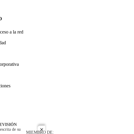
O
ceso a la red
idad
orporativa
ciones
EVISIÓN
escrita de su
close
MIEMBRO DE: