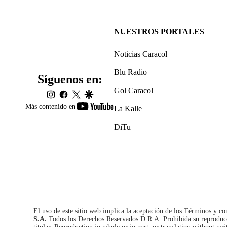
NUESTROS PORTALES
Noticias Caracol
Blu Radio
Síguenos en:
Gol Caracol
instagram
facebook
twitter
google
youtube-
Más contenido en
La Kalle
footer
DiTu
El uso de este sitio web implica la aceptación de los
Términos y co
S.A.
Todos los Derechos Reservados D.R.A. Prohibida su reproducció