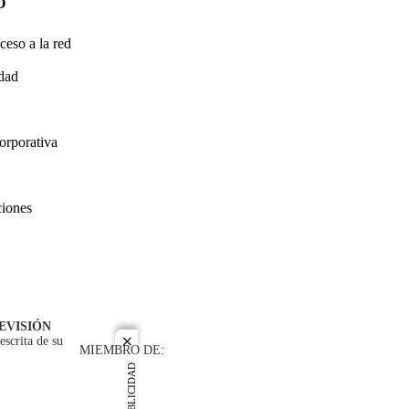
O
ceso a la red
idad
orporativa
ciones
EVISIÓN
escrita de su
close
MIEMBRO DE:
PUBLICIDAD