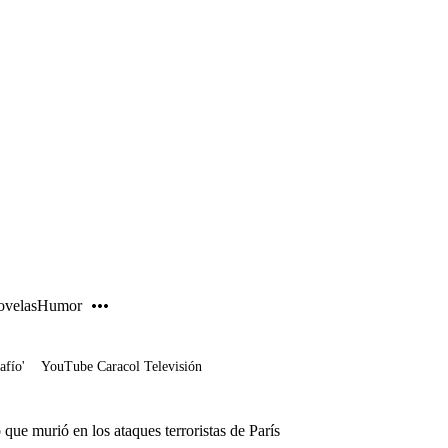
PUBLICIDAD
velas
Humor
afío'
YouTube Caracol Televisión
 que murió en los ataques terroristas de París