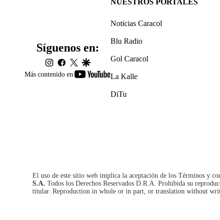
NUESTROS PORTALES
Noticias Caracol
Blu Radio
Síguenos en:
Gol Caracol
instagram
facebook
twitter
google
youtube-
Más contenido en
La Kalle
footer
DiTu
El uso de este sitio web implica la aceptación de los
Términos y co
S.A.
Todos los Derechos Reservados D.R.A. Prohibida su reproducció
titular. Reproduction in whole or in part, or translation without wri