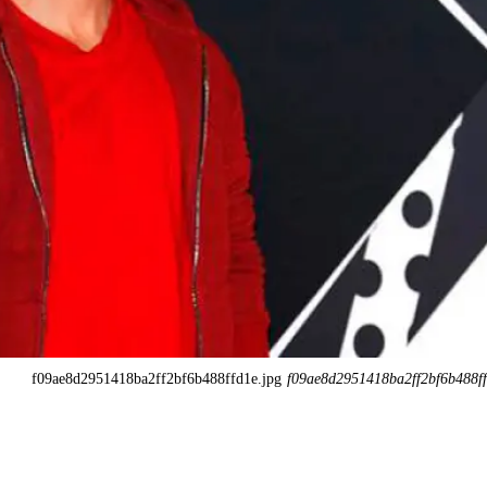
f09ae8d2951418ba2ff2bf6b488ffd1e.jpg
f09ae8d2951418ba2ff2bf6b488ff