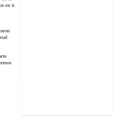
s en ti
caron
rsal
arte
aremos