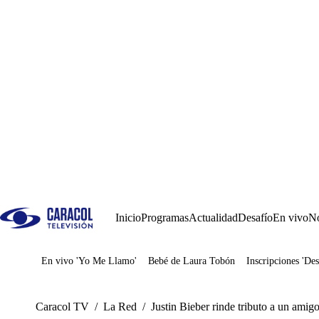
Inicio
Programas
Actualidad
Desafío
En vivo
No
En vivo 'Yo Me Llamo'
Bebé de Laura Tobón
Inscripciones 'Des
Juegos
Caracol TV
/
La Red
/
Justin Bieber rinde tributo a un amigo