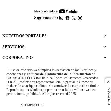
youtube-
Más contenido en
footer
instagram
facebook
twitter
google
Síguenos en:
NUESTROS PORTALES
SERVICIOS
CORPORATIVO
El uso de este sitio web implica la aceptación de los
Términos y
condiciones
y
Políticas de Tratamiento de la Información
de
CARACOL TELEVISIÓN S.A.
Todos los Derechos Reservados
D.R.A. Prohibida su reproducción total o parcial, así como su
cl
traducción a cualquier idioma sin autorización escrita de su titular.
Reproduction in whole or in part, or translation without written
PUBLICIDAD
permission is prohibited. All rights reserved 2025.
MIEMBRO DE: