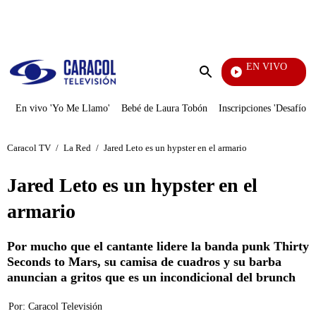
PUBLICIDAD
EN VIVO
Yo Me Llamo
Enviar
búsqueda
En vivo 'Yo Me Llamo'
Bebé de Laura Tobón
Inscripciones 'Desafío'
Caracol TV
/
La Red
/
Jared Leto es un hypster en el armario
Jared Leto es un hypster en el
armario
Por mucho que el cantante lidere la banda punk Thirty
Seconds to Mars, su camisa de cuadros y su barba
anuncian a gritos que es un incondicional del brunch
Por:
Caracol Televisión