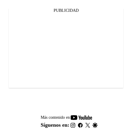
PUBLICIDAD
youtube-
Más contenido en
footer
instagram
facebook
twitter
google
Síguenos en: