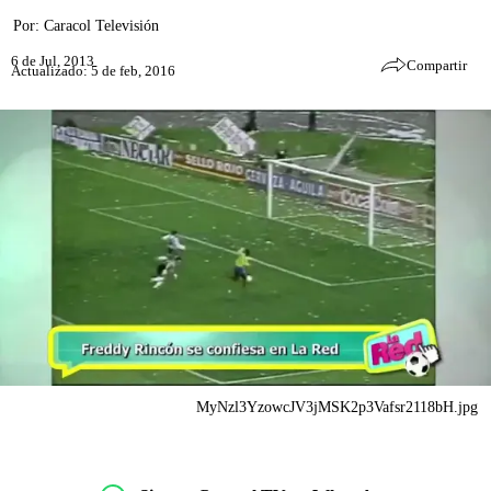
Por:
Caracol Televisión
6 de Jul, 2013
Compartir
Actualizado: 5 de feb, 2016
MyNzl3YzowcJV3jMSK2p3Vafsr2118bH.jpg