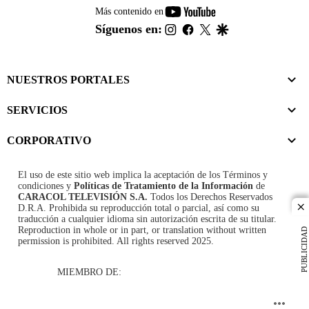
youtube-
Más contenido en
footer
instagram
facebook
twitter
google
Síguenos en:
NUESTROS PORTALES
SERVICIOS
CORPORATIVO
El uso de este sitio web implica la aceptación de los
Términos y
condiciones
y
Políticas de Tratamiento de la Información
de
CARACOL TELEVISIÓN S.A.
Todos los Derechos Reservados
D.R.A. Prohibida su reproducción total o parcial, así como su
cl
traducción a cualquier idioma sin autorización escrita de su titular.
Reproduction in whole or in part, or translation without written
PUBLICIDAD
permission is prohibited. All rights reserved 2025.
MIEMBRO DE: