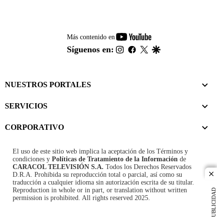
youtube-
Más contenido en
footer
instagram
facebook
twitter
google
Síguenos en:
NUESTROS PORTALES
SERVICIOS
CORPORATIVO
El uso de este sitio web implica la aceptación de los
Términos y
condiciones
y
Políticas de Tratamiento de la Información
de
CARACOL TELEVISIÓN S.A.
Todos los Derechos Reservados
D.R.A. Prohibida su reproducción total o parcial, así como su
cl
traducción a cualquier idioma sin autorización escrita de su titular.
Reproduction in whole or in part, or translation without written
PUBLICIDAD
permission is prohibited. All rights reserved 2025.