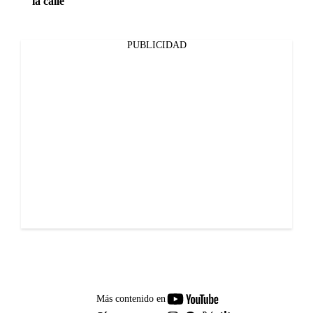
la calle
PUBLICIDAD
youtube-
Más contenido en
footer