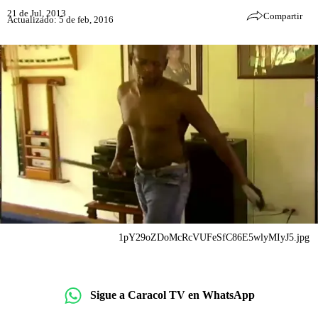
21 de Jul, 2013
Compartir
Actualizado: 5 de feb, 2016
1pY29oZDoMcRcVUFeSfC86E5wlyMIyJ5.jpg
Sigue a Caracol TV en WhatsApp