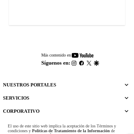
youtube-
Más contenido en
footer
instagram
facebook
twitter
google
Síguenos en:
NUESTROS PORTALES
SERVICIOS
CORPORATIVO
El uso de este sitio web implica la aceptación de los
Términos y
condiciones
y
Políticas de Tratamiento de la Información
de