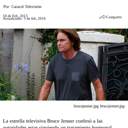
Por:
Caracol Televisión
10 de Feb, 2015
Compartir
Actualizado: 5 de feb, 2016
brucejenner.jpg
brucejenner.jpg
La estrella televisiva Bruce Jenner confesó a las
autoridades estar siguiendo un tratamiento hormonal