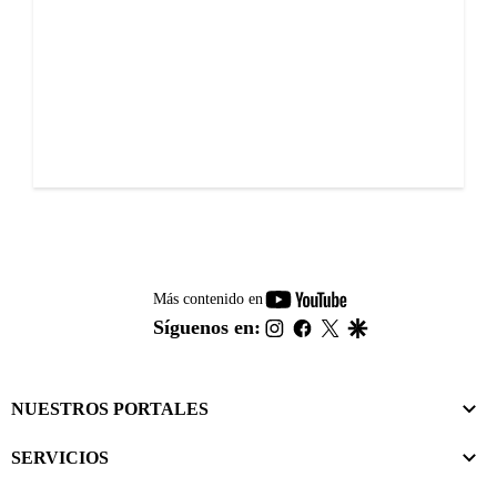
youtube-
Más contenido en
footer
instagram
facebook
twitter
google
Síguenos en:
NUESTROS PORTALES
SERVICIOS