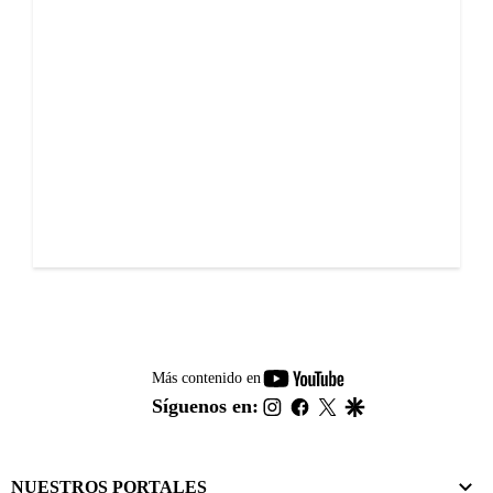
youtube-
Más contenido en
footer
instagram
facebook
twitter
google
Síguenos en:
NUESTROS PORTALES