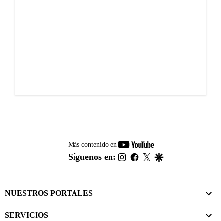
youtube-
Más contenido en
footer
instagram
facebook
twitter
google
Síguenos en:
NUESTROS PORTALES
SERVICIOS