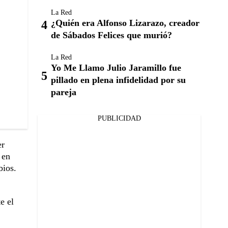
La Red
¿Quién era Alfonso Lizarazo, creador
de Sábados Felices que murió?
La Red
Yo Me Llamo Julio Jaramillo fue
pillado en plena infidelidad por su
pareja
PUBLICIDAD
er
 en
bios.
e el