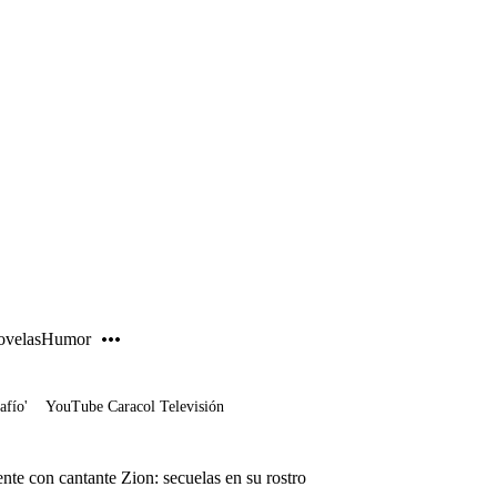
PUBLICIDAD
velas
Humor
afío'
YouTube Caracol Televisión
ente con cantante Zion: secuelas en su rostro