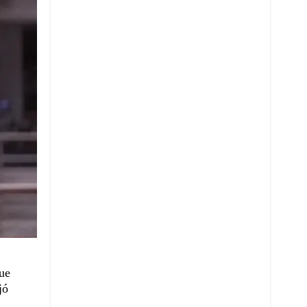
que
jó