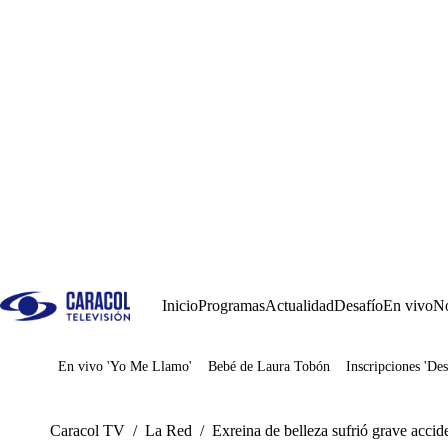
Inicio
Programas
Actualidad
Desafío
En vivo
No
En vivo 'Yo Me Llamo'
Bebé de Laura Tobón
Inscripciones 'Des
Juegos
Caracol TV
/
La Red
/
Exreina de belleza sufrió grave accid