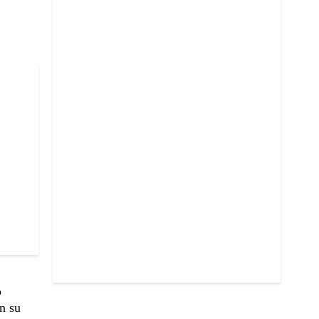
o
n su