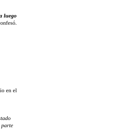
ya luego
onfesó.
io en el
stado
 parte