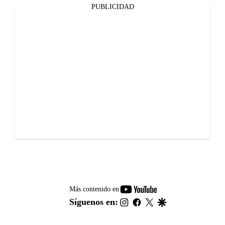
PUBLICIDAD
youtube-
Más contenido en
footer
instagram
facebook
twitter
google
Síguenos en: