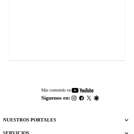
youtube-
Más contenido en
footer
instagram
facebook
twitter
google
Síguenos en:
NUESTROS PORTALES
SERVICIOS