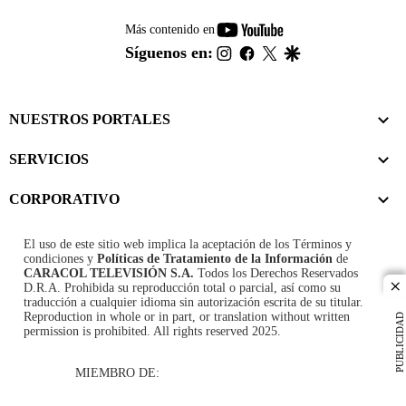
youtube-
Más contenido en
footer
instagram
facebook
twitter
google
Síguenos en:
NUESTROS PORTALES
SERVICIOS
CORPORATIVO
El uso de este sitio web implica la aceptación de los
Términos y
condiciones
y
Políticas de Tratamiento de la Información
de
CARACOL TELEVISIÓN S.A.
Todos los Derechos Reservados
D.R.A. Prohibida su reproducción total o parcial, así como su
cl
traducción a cualquier idioma sin autorización escrita de su titular.
Reproduction in whole or in part, or translation without written
PUBLICIDAD
permission is prohibited. All rights reserved 2025.
MIEMBRO DE: