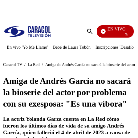
PUBLICIDAD
EN VIVO
Noticias Car
Enviar
búsqueda
En vivo 'Yo Me Llamo'
Bebé de Laura Tobón
Inscripciones 'Desafío'
Caracol TV
/
La Red
/
Amiga de Andrés García no sacará la bioserie del actor
Amiga de Andrés García no sacará
la bioserie del actor por problema
con su exesposa: "Es una víbora"
La actriz Yolanda Garza cuenta en La Red cómo
fueron los últimos días de vida de su amigo Andrés
García, quien falleció el 4 de abril de 2023 a causa de