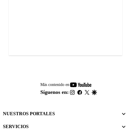
youtube-
Más contenido en
footer
instagram
facebook
twitter
google
Síguenos en:
NUESTROS PORTALES
SERVICIOS