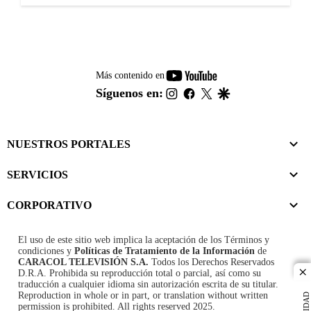
youtube-
Más contenido en
footer
instagram
facebook
twitter
google
Síguenos en:
NUESTROS PORTALES
SERVICIOS
CORPORATIVO
El uso de este sitio web implica la aceptación de los
Términos y
condiciones
y
Políticas de Tratamiento de la Información
de
CARACOL TELEVISIÓN S.A.
Todos los Derechos Reservados
D.R.A. Prohibida su reproducción total o parcial, así como su
cl
traducción a cualquier idioma sin autorización escrita de su titular.
Reproduction in whole or in part, or translation without written
permission is prohibited. All rights reserved 2025.