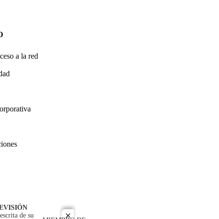
O
ceso a la red
idad
orporativa
ciones
EVISIÓN
escrita de su
close