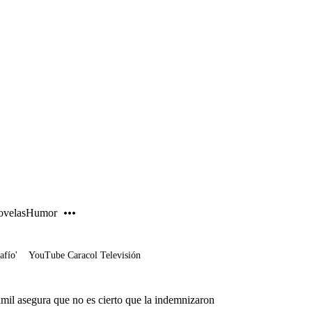
PUBLICIDAD
velas
Humor
afío'
YouTube Caracol Televisión
amil asegura que no es cierto que la indemnizaron