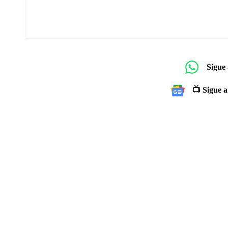
Sigue
📺 Sigue a