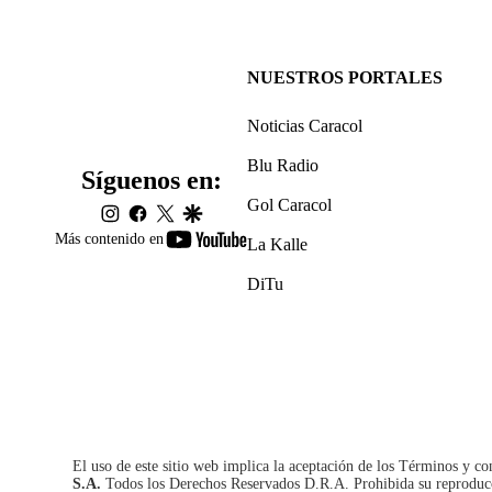
NUESTROS PORTALES
Noticias Caracol
Blu Radio
Síguenos en:
Gol Caracol
instagram
facebook
twitter
google
youtube-
Más contenido en
La Kalle
footer
DiTu
El uso de este sitio web implica la aceptación de los
Términos y co
S.A.
Todos los Derechos Reservados D.R.A. Prohibida su reproducció