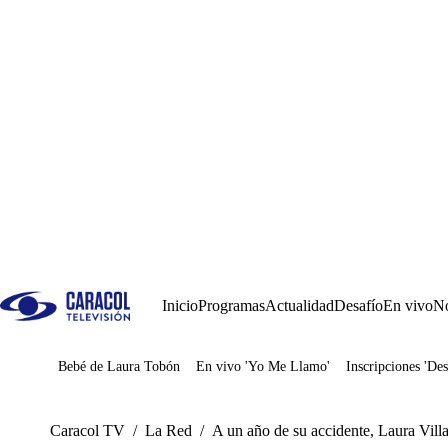
Inicio
Programas
Actualidad
Desafío
En vivo
No
Bebé de Laura Tobón
En vivo 'Yo Me Llamo'
Inscripciones 'Des
Juegos
Caracol TV
/
La Red
/
A un año de su accidente, Laura Vill