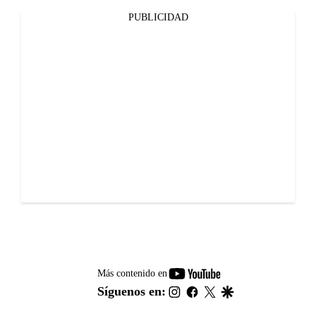
PUBLICIDAD
youtube-
Más contenido en
footer
instagram
facebook
twitter
google
Síguenos en: