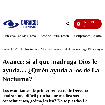
PUBLICIDAD
EN VIVO
Los Informantes
Enviar
búsqueda
En vivo 'Yo Me Llamo'
Bebé de Laura Tobón
Inscripciones 'Desafío'
Caracol TV
/
La Nocturna
/
Videos
/
Avance: si al que madruga Dios le ayud
Avance: si al que madruga Dios le
ayuda… ¿Quién ayuda a los de La
Nocturna?
Los estudiantes de primer semestre de Derecho
tendrán una difícil prueba que medirá sus
conocimientos, ¿cómo les irá? No te pierdas La