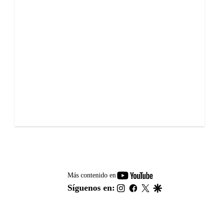
youtube-
Más contenido en
footer
instagram
facebook
twitter
google
Síguenos en: