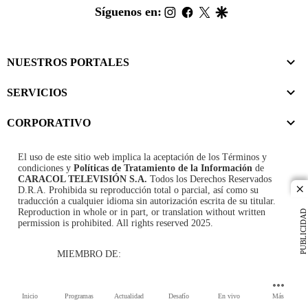
footer
instagram
facebook
twitter
google
Síguenos en:
NUESTROS PORTALES
SERVICIOS
CORPORATIVO
El uso de este sitio web implica la aceptación de los
Términos y
condiciones
y
Políticas de Tratamiento de la Información
de
CARACOL TELEVISIÓN S.A.
Todos los Derechos Reservados
D.R.A. Prohibida su reproducción total o parcial, así como su
cl
traducción a cualquier idioma sin autorización escrita de su titular.
Reproduction in whole or in part, or translation without written
PUBLICIDAD
permission is prohibited. All rights reserved 2025.
MIEMBRO DE:
Inicio
Programas
Actualidad
Desafío
En vivo
Más