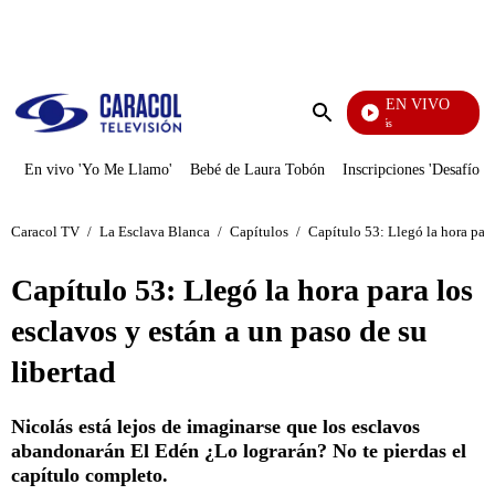
PUBLICIDAD
EN VIVO
También Caerás
Enviar
búsqueda
En vivo 'Yo Me Llamo'
Bebé de Laura Tobón
Inscripciones 'Desafío'
Caracol TV
/
La Esclava Blanca
/
Capítulos
/
Capítulo 53: Llegó la hora para
Capítulo 53: Llegó la hora para los
esclavos y están a un paso de su
libertad
Nicolás está lejos de imaginarse que los esclavos
abandonarán El Edén ¿Lo lograrán? No te pierdas el
capítulo completo.