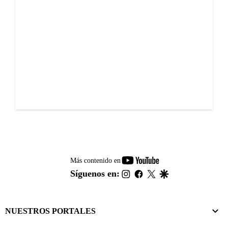
youtube-
Más contenido en
footer
instagram
facebook
twitter
google
Síguenos en:
NUESTROS PORTALES