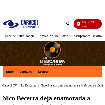
PUBLICIDAD
EN VIVO
El Jue
Enviar
búsqueda
Bebé de Laura Tobón
En vivo 'Yo Me Llamo'
Inscripciones 'Desafío'
Inicio
Capítulos
Equipos
Caracol TV
/
La Descarga
/
Nico Becerra deja enamorada a Maía con su técnica 
Nico Becerra deja enamorada a