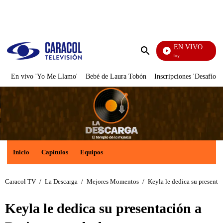
PUBLICIDAD
EN VIVO
La Finca De Hoy
Enviar
búsqueda
En vivo 'Yo Me Llamo'
Bebé de Laura Tobón
Inscripciones 'Desafío'
Inicio
Capítulos
Equipos
Caracol TV
/
La Descarga
/
Mejores Momentos
/
Keyla le dedica su present
Keyla le dedica su presentación a