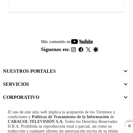
youtube-
Más contenido en
footer
instagram
facebook
twitter
google
Síguenos en:
NUESTROS PORTALES
SERVICIOS
CORPORATIVO
El uso de este sitio web implica la aceptación de los
Términos y
condiciones
y
Políticas de Tratamiento de la Información
de
CARACOL TELEVISIÓN S.A.
Todos los Derechos Reservados
D.R.A. Prohibida su reproducción total o parcial, así como su
cl
traducción a cualquier idioma sin autorización escrita de su titular.