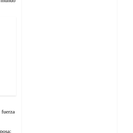
al mundo
 fuerza
sposa;