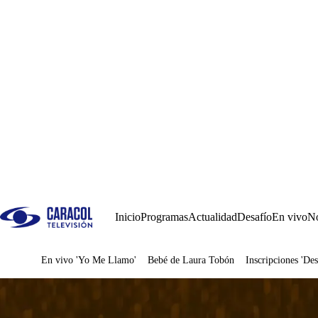
Inicio
Programas
Actualidad
Desafío
En vivo
No
En vivo 'Yo Me Llamo'
Bebé de Laura Tobón
Inscripciones 'Des
Juegos