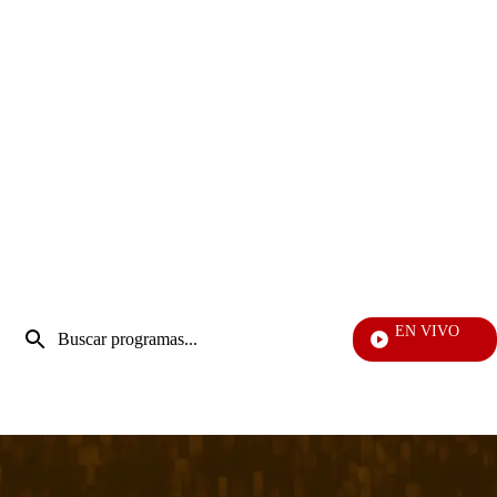
Entrada
EN VIVO
de
Día A D
Enviar
búsqueda
búsqueda