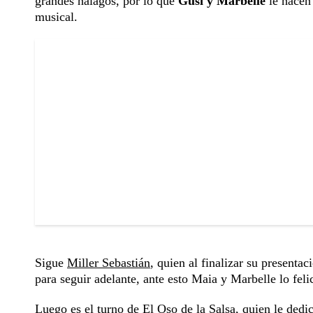
grandes halagos, por lo que
Gusi y Marbelle
le hacen 
musical.
Sigue
Miller Sebastián
, quien al finalizar su presenta
para seguir adelante, ante esto Maia y Marbelle lo feli
Luego es el turno de
El Oso de la Salsa
, quien le dedi