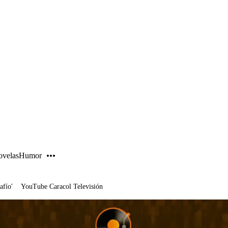
PUBLICIDAD
velas
Humor
afío'
YouTube Caracol Televisión