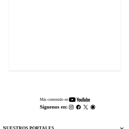
youtube-
Más contenido en
footer
instagram
facebook
twitter
google
Síguenos en:
NUESTROS PORTALES