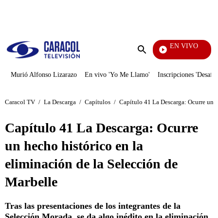
PUBLICIDAD
EN VIVO
Rafael Orozco
Enviar
búsqueda
Murió Alfonso Lizarazo
En vivo 'Yo Me Llamo'
Inscripciones 'Desafío
Caracol TV
/
La Descarga
/
Capítulos
/
Capítulo 41 La Descarga: Ocurre un h
Capítulo 41 La Descarga: Ocurre
un hecho histórico en la
eliminación de la Selección de
Marbelle
Tras las presentaciones de los integrantes de la
Selección Morada, se da algo inédito en la eliminación