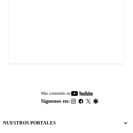
youtube-
Más contenido en
footer
instagram
facebook
twitter
google
Síguenos en:
NUESTROS PORTALES