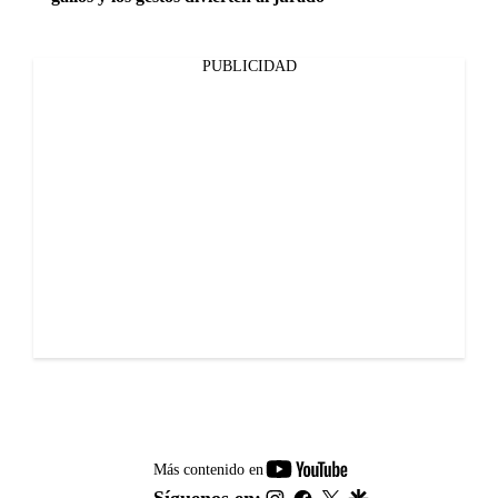
PUBLICIDAD
youtube-
Más contenido en
footer
instagram
facebook
twitter
google
Síguenos en: