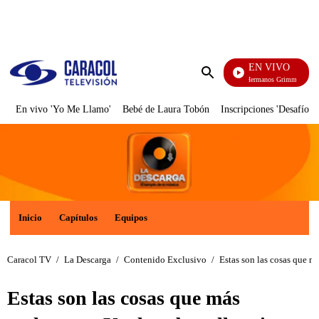
PUBLICIDAD
EN VIVO
Cuen
Enviar
búsqueda
En vivo 'Yo Me Llamo'
Bebé de Laura Tobón
Inscripciones 'Desafío'
Inicio
Capítulos
Equipos
Caracol TV
/
La Descarga
/
Contenido Exclusivo
/
Estas son las cosas que m
Estas son las cosas que más