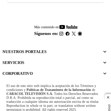
youtube-
Más contenido en
footer
instagram
facebook
twitter
google
Síguenos en:
NUESTROS PORTALES
SERVICIOS
CORPORATIVO
El uso de este sitio web implica la aceptación de los
Términos y
condiciones
y
Políticas de Tratamiento de la Información
de
CARACOL TELEVISIÓN S.A.
Todos los Derechos Reservados
D.R.A. Prohibida su reproducción total o parcial, así como su
cl
traducción a cualquier idioma sin autorización escrita de su titular.
Reproduction in whole or in part, or translation without written
permission is prohibited. All rights reserved 2025.