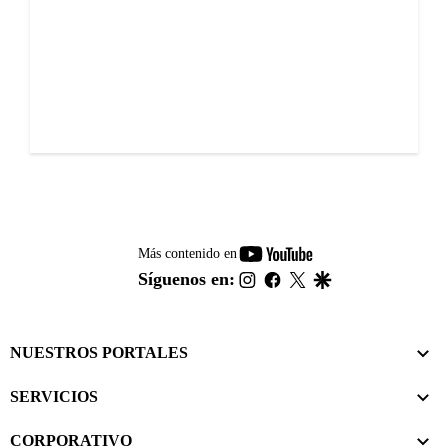
youtube-
Más contenido en
footer
instagram
facebook
twitter
google
Síguenos en:
NUESTROS PORTALES
SERVICIOS
CORPORATIVO