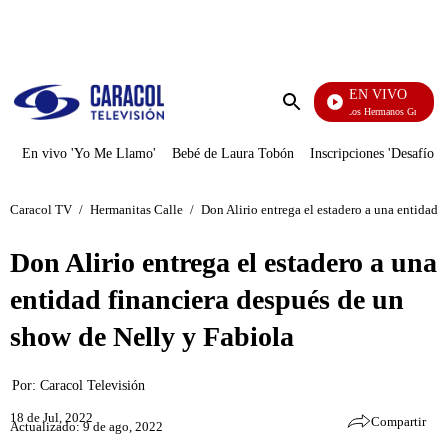
PUBLICIDAD
EN VIVO
Cuentos De Los Hermanos Grimm
Enviar
búsqueda
En vivo 'Yo Me Llamo'
Bebé de Laura Tobón
Inscripciones 'Desafío'
Caracol TV
/
Hermanitas Calle
/
Don Alirio entrega el estadero a una entidad 
Don Alirio entrega el estadero a una
entidad financiera después de un
show de Nelly y Fabiola
Por:
Caracol Televisión
18 de Jul, 2022
Compartir
Actualizado: 9 de ago, 2022