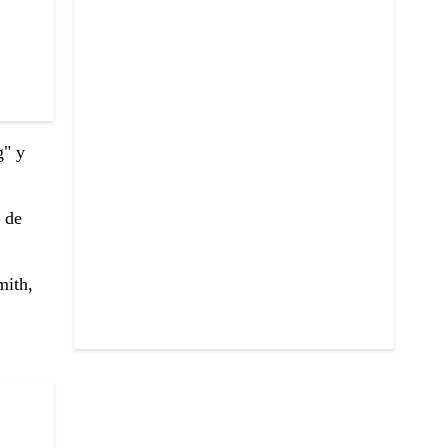
g" y
 de
mith,