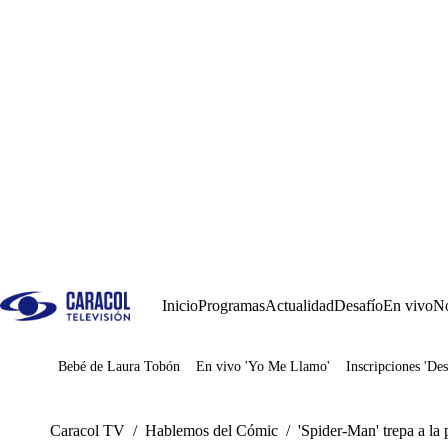
Inicio
Programas
Actualidad
Desafío
En vivo
No
Bebé de Laura Tobón
En vivo 'Yo Me Llamo'
Inscripciones 'Des
Juegos
Caracol TV
/
Hablemos del Cómic
/
'Spider-Man' trepa a la 