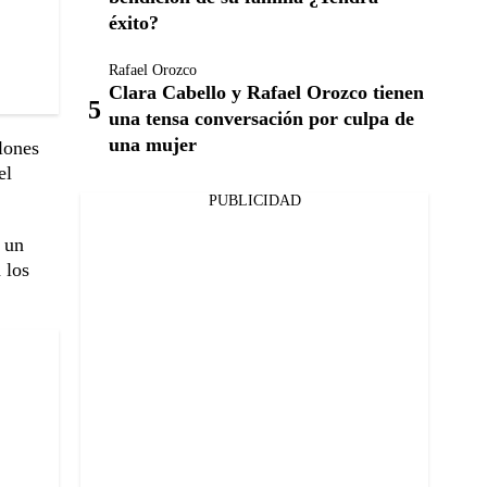
éxito?
Rafael Orozco
Clara Cabello y Rafael Orozco tienen
una tensa conversación por culpa de
una mujer
lones
el
PUBLICIDAD
a un
 los