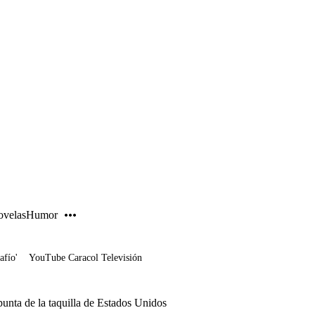
PUBLICIDAD
velas
Humor
afío'
YouTube Caracol Televisión
punta de la taquilla de Estados Unidos