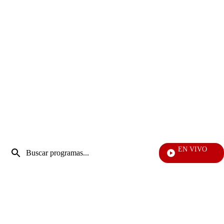
Entrada
EN VIVO
de
EF
Enviar
búsqueda
búsqueda