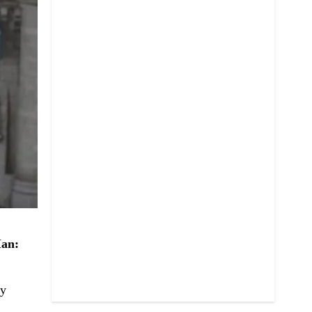
an:
 y