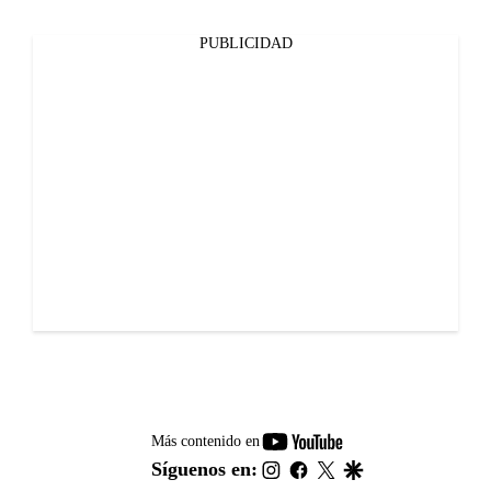
PUBLICIDAD
youtube-
Más contenido en
footer
instagram
facebook
twitter
google
Síguenos en: