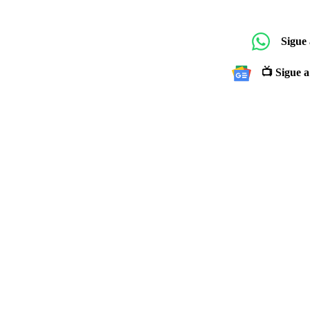
Sigue
📺 Sigue a