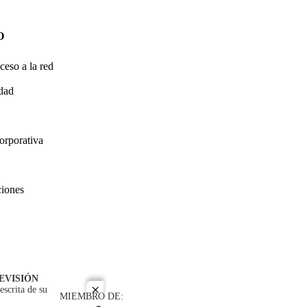
O
ceso a la red
idad
orporativa
ciones
EVISIÓN
escrita de su
close
MIEMBRO DE: