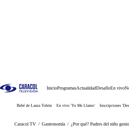
Inicio
Programas
Actualidad
Desafío
En vivo
No
Bebé de Laura Tobón
En vivo 'Yo Me Llamo'
Inscripciones 'Des
Juegos
Caracol TV
/
Gastronomía
/
¿Por qué? Padres del niño geni