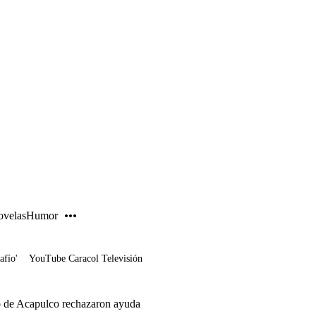
PUBLICIDAD
velas
Humor
afío'
YouTube Caracol Televisión
o de Acapulco rechazaron ayuda