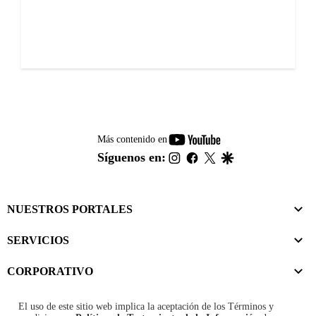
youtube-
Más contenido en
footer
instagram
facebook
twitter
google
Síguenos en:
NUESTROS PORTALES
SERVICIOS
CORPORATIVO
El uso de este sitio web implica la aceptación de los
Términos y