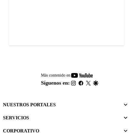
youtube-
Más contenido en
footer
instagram
facebook
twitter
google
Síguenos en:
NUESTROS PORTALES
SERVICIOS
CORPORATIVO