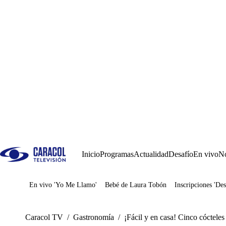
Inicio
Programas
Actualidad
Desafío
En vivo
No
En vivo 'Yo Me Llamo'
Bebé de Laura Tobón
Inscripciones 'Des
Juegos
Caracol TV
/
Gastronomía
/
¡Fácil y en casa! Cinco cócteles