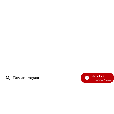
Entrada
EN VIVO
de
Noticias Caracol
Enviar
búsqueda
búsqueda