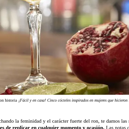
on historia
¡Fácil y en casa! Cinco cócteles inspirados en mujeres que hicieron 
hando la feminidad y el carácter fuerte del ron, te damos las 
iles de replicar en cualquier momento y ocasión.
Las notas 