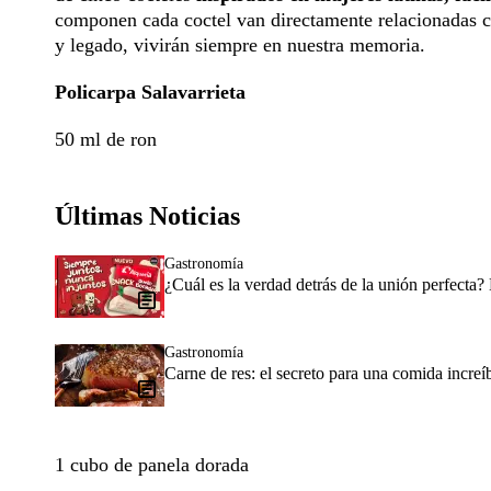
componen cada coctel van directamente relacionadas con
y legado, vivirán siempre en nuestra memoria.
Policarpa Salavarrieta
50 ml de ron
Últimas Noticias
Gastronomía
¿Cuál es la verdad detrás de la unión perfecta? 
Gastronomía
Carne de res: el secreto para una comida increíb
1 cubo de panela dorada