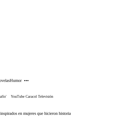
PUBLICIDAD
velas
Humor
afío'
YouTube Caracol Televisión
 inspirados en mujeres que hicieron historia