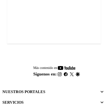
youtube-
Más contenido en
footer
instagram
facebook
twitter
google
Síguenos en:
NUESTROS PORTALES
SERVICIOS