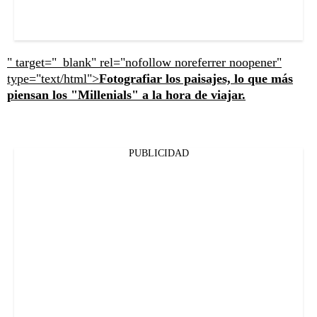
" target="_blank" rel="nofollow noreferrer noopener"
type="text/html">
Fotografiar los paisajes, lo que más
piensan los "Millenials" a la hora de viajar.
PUBLICIDAD