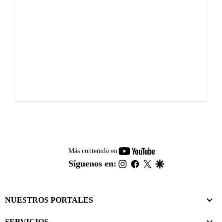
youtube-
Más contenido en
footer
instagram
facebook
twitter
google
Síguenos en:
NUESTROS PORTALES
SERVICIOS