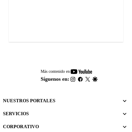
youtube-
Más contenido en
footer
instagram
facebook
twitter
google
Síguenos en:
NUESTROS PORTALES
SERVICIOS
CORPORATIVO