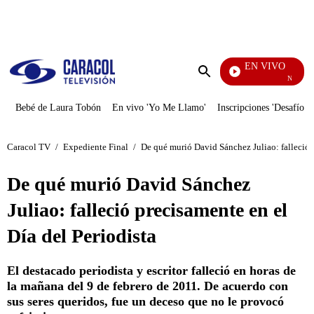
PUBLICIDAD
EN VIVO
Noticias Ca
Enviar
búsqueda
Bebé de Laura Tobón
En vivo 'Yo Me Llamo'
Inscripciones 'Desafío'
Caracol TV
/
Expediente Final
/
De qué murió David Sánchez Juliao: falleció p
De qué murió David Sánchez
Juliao: falleció precisamente en el
Día del Periodista
El destacado periodista y escritor falleció en horas de
la mañana del 9 de febrero de 2011. De acuerdo con
sus seres queridos, fue un deceso que no le provocó