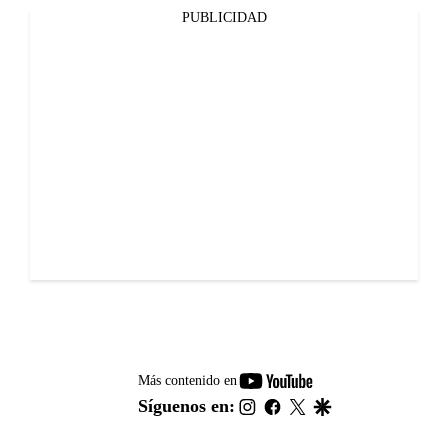
PUBLICIDAD
youtube-
Más contenido en
footer
instagram
facebook
twitter
google
Síguenos en: