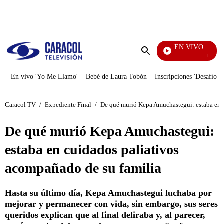
PUBLICIDAD
EN VIVO
La Finca 
Enviar
búsqueda
En vivo 'Yo Me Llamo'
Bebé de Laura Tobón
Inscripciones 'Desafío'
Caracol TV
/
Expediente Final
/
De qué murió Kepa Amuchastegui: estaba en c
De qué murió Kepa Amuchastegui:
estaba en cuidados paliativos
acompañado de su familia
Hasta su último día, Kepa Amuchastegui luchaba por
mejorar y permanecer con vida, sin embargo, sus seres
queridos explican que al final deliraba y, al parecer,