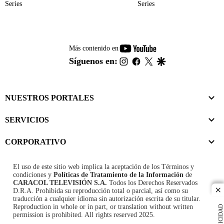
Series
Series
youtube-
Más contenido en
footer
instagram
facebook
twitter
google
Síguenos en:
NUESTROS PORTALES
SERVICIOS
CORPORATIVO
El uso de este sitio web implica la aceptación de los
Términos y
condiciones
y
Políticas de Tratamiento de la Información
de
CARACOL TELEVISIÓN S.A.
Todos los Derechos Reservados
D.R.A. Prohibida su reproducción total o parcial, así como su
cl
traducción a cualquier idioma sin autorización escrita de su titular.
Reproduction in whole or in part, or translation without written
PUBLICIDAD
permission is prohibited. All rights reserved 2025.