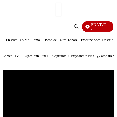
PUBLICIDAD
EN VIVO
Diario De Diana
Enviar
búsqueda
En vivo 'Yo Me Llamo'
Bebé de Laura Tobón
Inscripciones 'Desafío'
Caracol TV
/
Expediente Final
/
Capítulos
/
Expediente Final: ¿Cómo fueron 