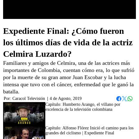
Expediente Final: ¿Cómo fueron
los últimos días de vida de la actriz
Celmira Luzardo?
Familiares y amigos de Celmira, una de las actrices más
importantes de Colombia, cuentan cómo era, lo que sufrió
por la muerte de su gran amor Juan Escobar y la lucha
intensa que tuvo con el cáncer, enfermedad que le ganó la
batalla.
Por:
Caracol Televisión
|
4 de Agosto, 2019
Whats
Facebook
Twitter
Capítulo: Humberto Arango, el villano por
excelencia de la televisión colombiana
42:35
Capítulo: Alfonso Flórez Inició el camino para los
grandes del ciclismo | Expediente Final