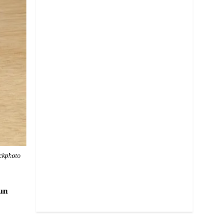
ockphoto
 un