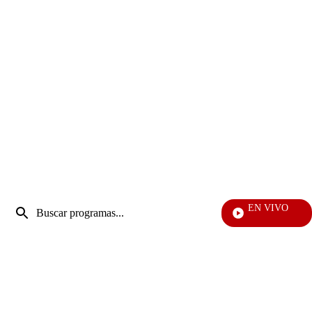
Entrada
EN VIVO
de
Televentas
Enviar
búsqueda
búsqueda