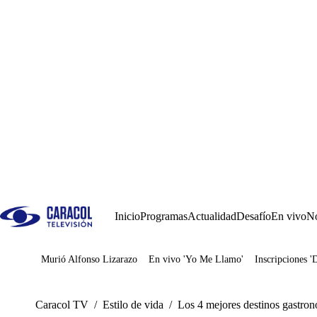
Inicio
Programas
Actualidad
Desafío
En vivo
No
Murió Alfonso Lizarazo
En vivo 'Yo Me Llamo'
Inscripciones '
Juegos
Caracol TV
/
Estilo de vida
/
Los 4 mejores destinos gastro