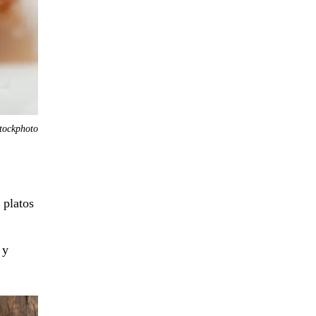
tockphoto
 platos
 y