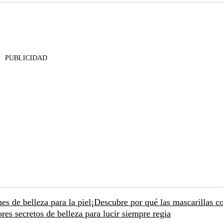
PUBLICIDAD
s de belleza para la piel
¡Descubre por qué las mascarillas c
es secretos de belleza para lucir siempre regia