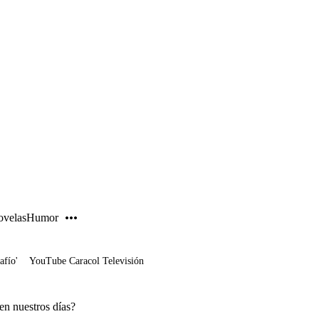
PUBLICIDAD
velas
Humor
afío'
YouTube Caracol Televisión
en nuestros días?