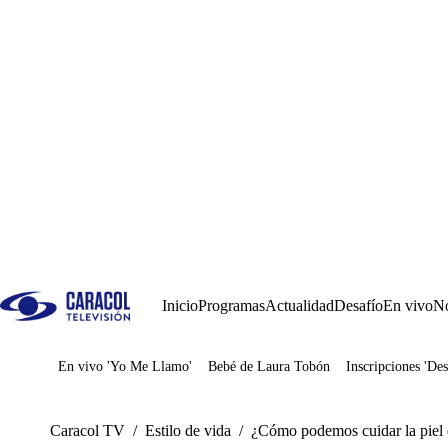
Inicio
Programas
Actualidad
Desafío
En vivo
No
En vivo 'Yo Me Llamo'
Bebé de Laura Tobón
Inscripciones 'Des
Juegos
Caracol TV
/
Estilo de vida
/
¿Cómo podemos cuidar la piel 