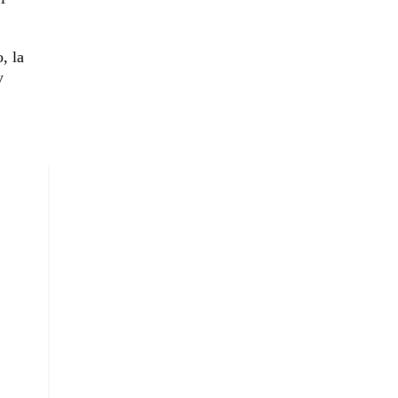
, la
y