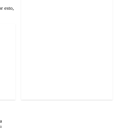
r esto,
a
l