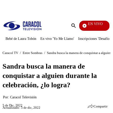
PUBLICIDAD
EN VIVO
EFÉ
Enviar
búsqueda
Bebé de Laura Tobón
En vivo 'Yo Me Llamo'
Inscripciones 'Desafío'
Caracol TV
/
Entre Sombras
/
Sandra busca la manera de conquistar a alguien d
Sandra busca la manera de
conquistar a alguien durante la
celebración, ¿lo logra?
Por:
Caracol Televisión
5 de Dic, 2022
Compartir
Actualizado: 5 de dic, 2022