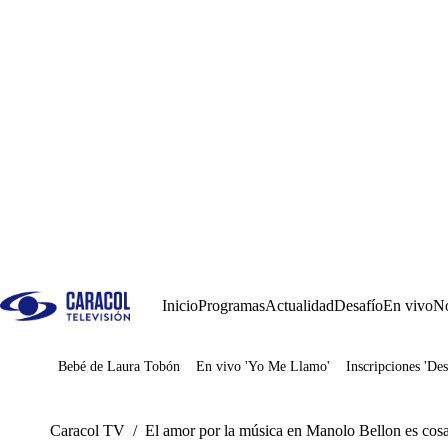
Inicio
Programas
Actualidad
Desafío
En vivo
No
Bebé de Laura Tobón
En vivo 'Yo Me Llamo'
Inscripciones 'Des
Juegos
Caracol TV
/
El amor por la música en Manolo Bellon es cosa