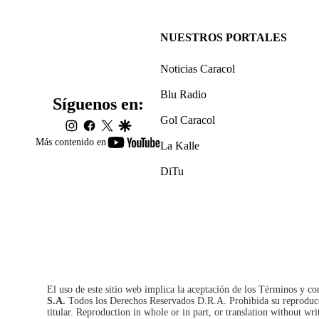
NUESTROS PORTALES
Noticias Caracol
Blu Radio
Síguenos en:
Gol Caracol
instagram
facebook
twitter
google
youtube-
Más contenido en
La Kalle
footer
DiTu
El uso de este sitio web implica la aceptación de los
Términos y co
S.A.
Todos los Derechos Reservados D.R.A. Prohibida su reproducció
titular. Reproduction in whole or in part, or translation without wri