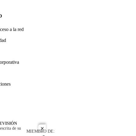
O
ceso a la red
idad
orporativa
ciones
EVISIÓN
escrita de su
close
MIEMBRO DE: