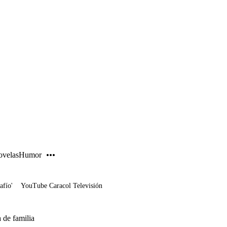
PUBLICIDAD
velas
Humor
afío'
YouTube Caracol Televisión
 de familia