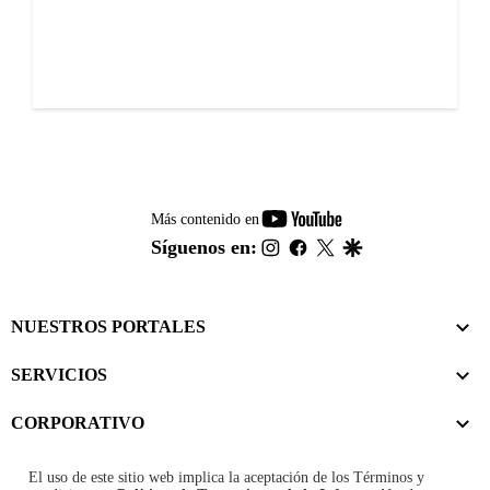
youtube-
Más contenido en
footer
instagram
facebook
twitter
google
Síguenos en:
NUESTROS PORTALES
SERVICIOS
CORPORATIVO
El uso de este sitio web implica la aceptación de los
Términos y