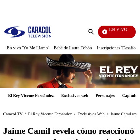
PUBLICIDAD
EN VIVO
La Red
Enviar
búsqueda
En vivo 'Yo Me Llamo'
Bebé de Laura Tobón
Inscripciones 'Desafío'
El Rey Vicente Fernández
Exclusivos web
Personajes
Capítulos
Caracol TV
/
El Rey Vicente Fernández
/
Exclusivos Web
/
Jaime Camil revel
Jaime Camil revela cómo reaccionó