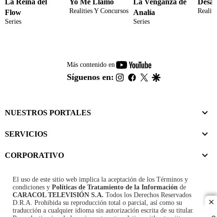
La Reina del
Yo Me Llamo
La Venganza de
Desaf
Realities Y Concursos
Realit
Flow
Analía
Series
Series
youtube-
Más contenido en
footer
instagram
facebook
twitter
google
Síguenos en:
NUESTROS PORTALES
SERVICIOS
CORPORATIVO
El uso de este sitio web implica la aceptación de los
Términos y
condiciones
y
Políticas de Tratamiento de la Información
de
CARACOL TELEVISIÓN S.A.
Todos los Derechos Reservados
D.R.A. Prohibida su reproducción total o parcial, así como su
cl
traducción a cualquier idioma sin autorización escrita de su titular.