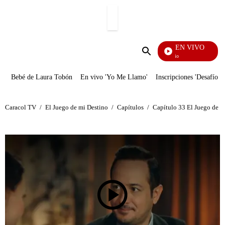
PUBLICIDAD
EN VIVO
María 
Enviar
búsqueda
Bebé de Laura Tobón
En vivo 'Yo Me Llamo'
Inscripciones 'Desafío'
Caracol TV
/
El Juego de mi Destino
/
Capítulos
/
Capítulo 33 El Juego de m