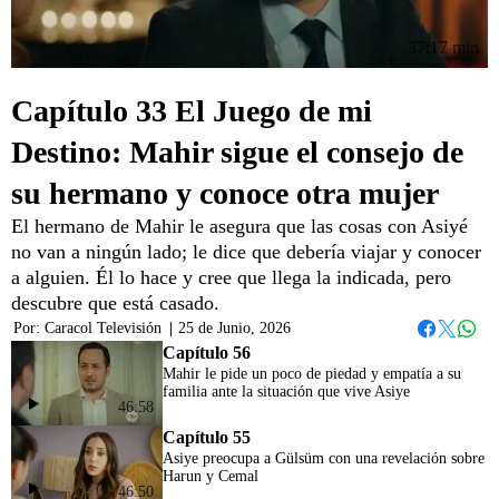
37:17 min
Capítulo 33 El Juego de mi
Destino: Mahir sigue el consejo de
su hermano y conoce otra mujer
El hermano de Mahir le asegura que las cosas con Asiyé
no van a ningún lado; le dice que debería viajar y conocer
a alguien. Él lo hace y cree que llega la indicada, pero
descubre que está casado.
Por:
Caracol Televisión
|
25 de Junio, 2026
Whats
Facebook
Twitter
Capítulo 56
Mahir le pide un poco de piedad y empatía a su
familia ante la situación que vive Asiye
46:58
Capítulo 55
Asiye preocupa a Gülsüm con una revelación sobre
Harun y Cemal
46:50