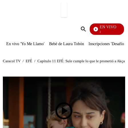
PUBLICIDAD
EN VIVO
Noticias Caracol
Enviar
búsqueda
En vivo 'Yo Me Llamo'
Bebé de Laura Tobón
Inscripciones 'Desafío'
Caracol TV
/
EFÉ
/
Capítulo 11 EFÉ: Sule cumple lo que le prometió a Akça y