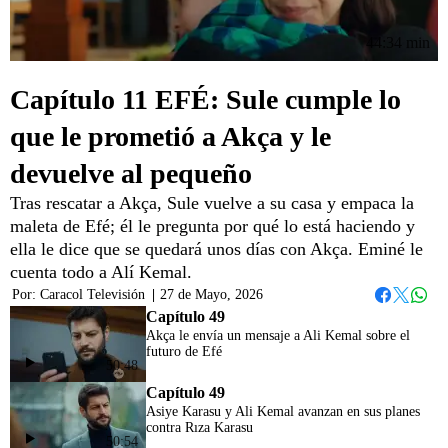
44:34 min
Capítulo 11 EFÉ: Sule cumple lo
que le prometió a Akça y le
devuelve al pequeño
Tras rescatar a Akça, Sule vuelve a su casa y empaca la
maleta de Efé; él le pregunta por qué lo está haciendo y
ella le dice que se quedará unos días con Akça. Eminé le
cuenta todo a Alí Kemal.
Por:
Caracol Televisión
|
27 de Mayo, 2026
Whats
Facebook
Twitter
Capítulo 49
Akça le envía un mensaje a Ali Kemal sobre el
futuro de Efé
50:48
Capítulo 49
Asiye Karasu y Ali Kemal avanzan en sus planes
contra Rıza Karasu
50:54