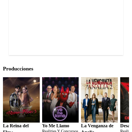
Producciones
La Reina del
Yo Me Llamo
La Venganza de
Desaf
Realities Y Concursos
Realit