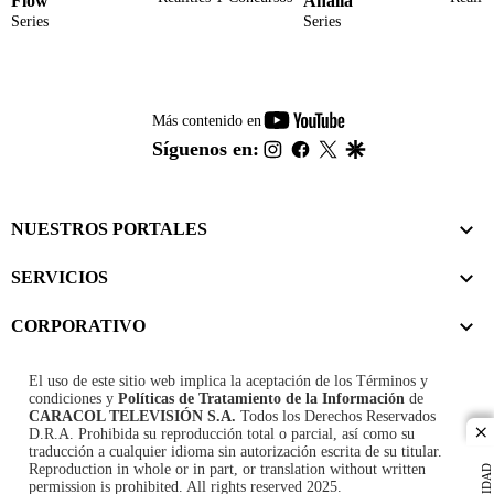
Flow
Analía
Series
Series
youtube-
Más contenido en
footer
instagram
facebook
twitter
google
Síguenos en:
NUESTROS PORTALES
SERVICIOS
CORPORATIVO
El uso de este sitio web implica la aceptación de los
Términos y
condiciones
y
Políticas de Tratamiento de la Información
de
CARACOL TELEVISIÓN S.A.
Todos los Derechos Reservados
D.R.A. Prohibida su reproducción total o parcial, así como su
cl
traducción a cualquier idioma sin autorización escrita de su titular.
Reproduction in whole or in part, or translation without written
permission is prohibited. All rights reserved 2025.