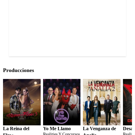
Producciones
La Reina del
Yo Me Llamo
La Venganza de
Desaf
Realities Y Concursos
Realit