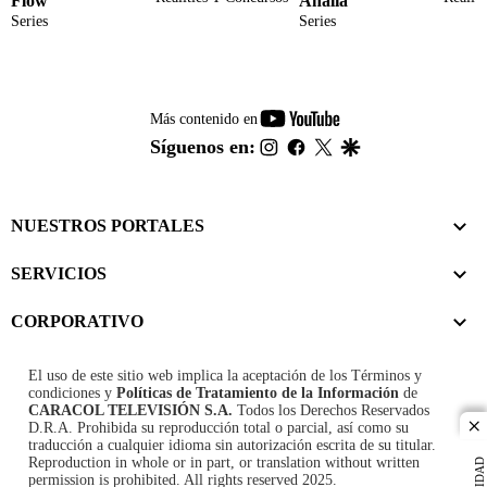
Flow
Analía
Series
Series
youtube-
Más contenido en
footer
instagram
facebook
twitter
google
Síguenos en:
NUESTROS PORTALES
SERVICIOS
CORPORATIVO
El uso de este sitio web implica la aceptación de los
Términos y
condiciones
y
Políticas de Tratamiento de la Información
de
CARACOL TELEVISIÓN S.A.
Todos los Derechos Reservados
D.R.A. Prohibida su reproducción total o parcial, así como su
cl
traducción a cualquier idioma sin autorización escrita de su titular.
Reproduction in whole or in part, or translation without written
permission is prohibited. All rights reserved 2025.