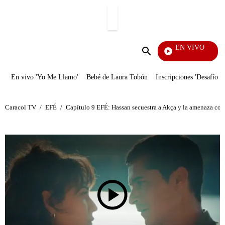
PUBLICIDAD
EN VIVO
Telev
Enviar
búsqueda
En vivo 'Yo Me Llamo'
Bebé de Laura Tobón
Inscripciones 'Desafío'
Caracol TV
/
EFÉ
/
Capítulo 9 EFÉ: Hassan secuestra a Akça y la amenaza con 