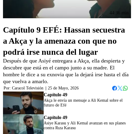
44:36 min
Capítulo 9 EFÉ: Hassan secuestra
a Akça y la amenaza con que no
podrá irse nunca del lugar
Después de que Asiyé entregara a Akça, ella despierta y
descubre que está en el campo junto a su madre. El
hombre le dice a su exnovia que la dejará irse hasta el día
que vuelva a amarlo.
Por:
Caracol Televisión
|
25 de Mayo, 2026
Whats
Facebook
Twitter
Capítulo 49
Akça le envía un mensaje a Ali Kemal sobre el
futuro de Efé
50:48
Capítulo 49
Asiye Karasu y Ali Kemal avanzan en sus planes
contra Rıza Karasu
50:54